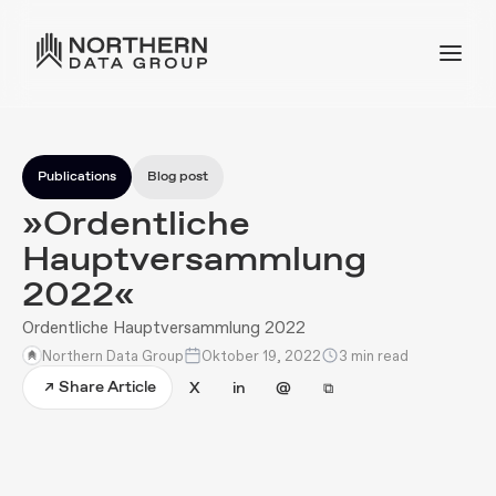
Publications
Blog post
»Ordentliche
Hauptversammlung
2022«
Ordentliche Hauptversammlung 2022
Northern Data Group
Oktober 19, 2022
3 min read
Share Article
↗
X
in
@
⧉